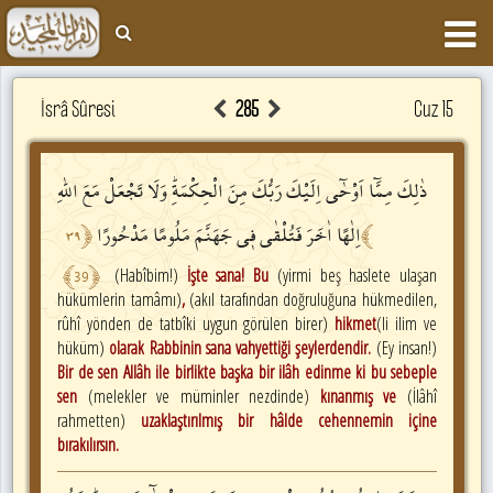
İsrâ Sûresi
285
Cuz 15
ذٰلِكَ
مِمَّٓا
اَوْحٰٓى
اِلَيْكَ
رَبُّكَ
مِنَ
الْحِكْمَةِۜ
وَلَا
تَجْعَلْ
مَعَ
اللّٰهِ
اِلٰهًا
اٰخَرَ
فَتُلْقٰى
ف۪ي
جَهَنَّمَ
مَلُومًا
مَدْحُورًا
٣٩
﴿
﴾
﴾
39
﴿
(Habîbim!)
İşte sana! Bu
(yirmi beş haslete ulaşan
hükümlerin tamâmı)
,
(akıl tarafından doğruluğuna hükmedilen,
rûhî yönden de tatbîki uygun görülen birer)
hikmet
(li ilim ve
hüküm)
olarak Rabbinin sana vahyettiği şeylerdendir.
(Ey insan!)
Bir de sen Allâh ile birlikte başka bir ilâh edinme ki bu sebeple
sen
(melekler ve müminler nezdinde)
kınanmış ve
(İlâhî
rahmetten)
uzaklaştırılmış bir hâlde cehennemin içine
bırakılırsın.