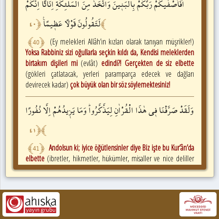
اَفَاَصْفٰيكُمْ
رَبُّكُمْ
بِالْبَن۪ينَ
وَاتَّخَذَ
مِنَ
الْمَلٰٓئِكَةِ
اِنَاثًاۜ
اِنَّكُمْ
لَتَقُولُونَ
قَوْلًا
عَظ۪يمًا۟
٤٠
﴿
﴾
﴾
40
﴿
(Ey melekleri Allâh’ın kızları olarak tanıyan müşrikler!)
Yoksa Rabbiniz sizi oğullarla seçkin kıldı da, Kendisi meleklerden
birtakım dişileri mi
(evlât)
edindi?! Gerçekten de siz elbette
(gökleri çatlatacak, yerleri paramparça edecek ve dağları
devirecek kadar)
çok büyük olan bir söz söylemektesiniz!
وَلَقَدْ
صَرَّفْنَا
ف۪ي
هٰذَا
الْقُرْاٰنِ
لِيَذَّكَّرُواۜ
وَمَا
يَز۪يدُهُمْ
اِلَّا
نُفُورًا
٤١
﴿
﴾
﴾
41
﴿
Andolsun ki; iyice öğütlensinler diye Biz işte bu Kur’ân’da
elbette
(ibretler, hikmetler, hükümler, misaller ve nice deliller
husûsunda, teşvik, tehdit, emir ve nehiy gibi)
türlü türlü
(farklı ve
etkili)
şekillerle tekrar tekrar iyice açıklamada bulunduk. Ama bu
onlara büyük bir uzaklaşmadan başkasını artırmıyor.
قُلْ
لَوْ
كَانَ
مَعَهُٓ
اٰلِهَةٌ
كَمَا
يَقُولُونَ
اِذًا
لَابْتَغَوْا
اِلٰى
ذِي
الْعَرْشِ