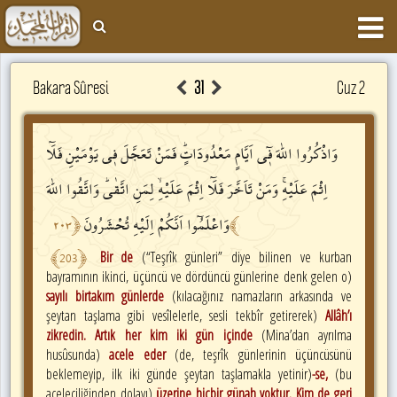
Bakara Sûresi
31
Cuz 2
وَاذْكُرُوا
اللّٰهَ
ف۪ٓي
اَيَّامٍ
مَعْدُودَاتٍۜ
فَمَنْ
تَعَجَّلَ
ف۪ي
يَوْمَيْنِ
فَلَٓا
اِثْمَ
عَلَيْهِۚ
وَمَنْ
تَاَخَّرَ
فَلَٓا
اِثْمَ
عَلَيْهِۙ
لِمَنِ
اتَّقٰىۜ
وَاتَّقُوا
اللّٰهَ
وَاعْلَمُٓوا
اَنَّكُمْ
اِلَيْهِ
تُحْشَرُونَ
٢٠٣
﴿
﴾
﴾
203
﴿
Bir de
(“Teşrîk günleri” diye bilinen ve kurban
bayramının ikinci, üçüncü ve dördüncü günlerine denk gelen o)
sayılı birtakım günlerde
(kılacağınız namazların arkasında ve
şeytan taşlama gibi vesîlelerle, sesli tekbîr getirerek)
Allâh’ı
zikredin. Artık her kim iki gün içinde
(Mina’dan ayrılma
husûsunda)
acele eder
(de, teşrîk günlerinin üçüncüsünü
beklemeyip, ilk iki günde şeytan taşlamakla yetinir)
-se,
(bu
aceleciliğinden dolayı)
üzerine hiçbir günah yoktur. Kim de geri