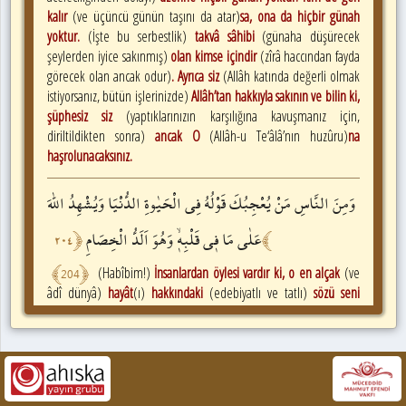
kalır
(ve üçüncü günün taşını da atar)
sa, ona da hiçbir günah
yoktur.
(İşte bu serbestlik)
takvâ sâhibi
(günaha düşürecek
şeylerden iyice sakınmış)
olan kimse içindir
(zîrâ haccından fayda
görecek olan ancak odur)
. Ayrıca siz
(Allâh katında değerli olmak
istiyorsanız, bütün işlerinizde)
Allâh’tan hakkıyla sakının ve bilin ki,
şüphesiz siz
(yaptıklarınızın karşılığına kavuşmanız için,
diriltildikten sonra)
ancak O
(Allâh-u Te‘âlâ’nın huzûru)
na
haşrolunacaksınız.
وَمِنَ
النَّاسِ
مَنْ
يُعْجِبُكَ
قَوْلُهُ
فِي
الْحَيٰوةِ
الدُّنْيَا
وَيُشْهِدُ
اللّٰهَ
عَلٰى
مَا
ف۪ي
قَلْبِه۪ۙ
وَهُوَ
اَلَدُّ
الْخِصَامِ
٢٠٤
﴿
﴾
﴾
204
﴿
(Habîbim!)
İnsanlardan öylesi vardır ki, o en alçak
(ve
âdî dünyâ)
hayât
(ı)
hakkındaki
(edebiyatlı ve tatlı)
sözü seni
hayran bırakmaktadır ve o,
(seni inandırmak için yemîne
başvurarak)
kalbinde olan
(inancıyl)
a
(sözünün birbirine uygun
olduğuna dâir)
Allâh’ı şâhit tutmaktadır. Hâlbuki o kişi
(sana ve
İslâm’a karşı)
düşmanlığı en şiddetli olandır /düşmanların en
katısıdır/.