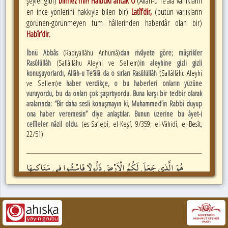
şeyler gibi)
bilmez mi?! Hâlbuki ancak O
(Allâh-u Te‘âlâ varlıkların
en ince yönlerini hakkıyla bilen bir)
Latîf’dir,
(bütün varlıkların
görünen-görünmeyen tüm hâllerinden haberdâr olan bir)
Habîr’dir.
İbnü Abbâs
(Radıyallâhu Anhümâ)
dan rivâyete göre; müşrikler
Rasûlüllâh
(Sallâllâhu Aleyhi ve Sellem)
in aleyhine gizli gizli
konuşuyorlardı, Allâh-u Te‘âlâ da o sırları Rasûlüllâh
(Sallâllâhu Aleyhi
ve Sellem)
e haber verdikçe, o bu haberleri onların yüzüne
vuruyordu, bu da onları çok şaşırtıyordu. Buna karşı bir tedbir olarak
aralarında: “Bir daha sesli konuşmayın ki, Muhammed’in Rabbi duyup
ona haber veremesin” diye anlaştılar. Bunun üzerine bu âyet-i
celîleler nâzil oldu.
(es-Sa‘lebî, el-Keşf, 9/359; el-Vâhidî, el-Besît,
22/51)
هُوَ
الَّذ۪ي
جَعَلَ
لَكُمُ
الْاَرْضَ
ذَلُولًا
فَامْشُوا
ف۪ي
مَنَاكِبِهَا
وَكُلُوا
مِنْ
رِزْقِه۪ۜ
وَاِلَيْهِ
النُّشُورُ
١٥
﴿
﴾
﴾
15
﴿
Ancak O
(Allâh-u Te‘âlâ)
, öyle
(kudretli bir)
Zâttır ki; yeri
sizin için
(üzerinde kolayca yerleşip gezilmesi, ekip biçilmesi ve