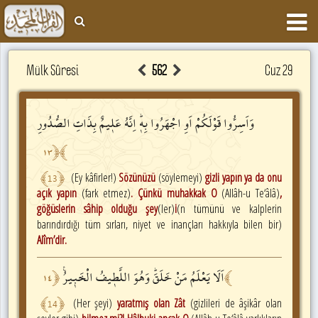
Mülk Sûresi
562
Cuz 29
وَاَسِرُّوا
قَوْلَكُمْ
اَوِ
اجْهَرُوا
بِه۪ۜ
اِنَّهُ
عَل۪يمٌ
بِذَاتِ
الصُّدُورِ
١٣
﴿
﴾
﴾
13
﴿
(Ey kâfirler!)
Sözünüzü
(söylemeyi)
gizli yapın ya da onu
açık yapın
(fark etmez)
. Çünkü muhakkak O
(Allâh-u Te‘âlâ)
,
göğüslerin sâhip olduğu şey
(ler)
i
(n tümünü ve kalplerin
barındırdığı tüm sırları, niyet ve inançları hakkıyla bilen bir)
Alîm’dir.
اَلَا
يَعْلَمُ
مَنْ
خَلَقَۜ
وَهُوَ
اللَّط۪يفُ
الْخَب۪يرُ۟
١٤
﴿
﴾
﴾
14
﴿
(Her şeyi)
yaratmış olan Zât
(gizlileri de âşikâr olan